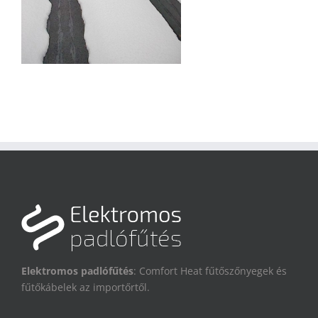
Elektromos padlófűtés
: Comfort Heat fűtőszőnyegek és
fűtőkábelek az importőrtől.