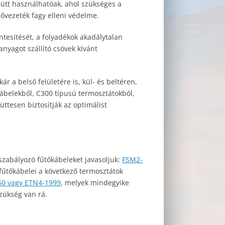
ütt használhatóak, ahol szükséges a
ővezeték fagy elleni védelme.
ntesítését, a folyadékok akadálytalan
anyagot szállító csövek kívánt
r a belső felületére is, kül- és beltéren,
őkábelekből, C300 típusú termosztátokból,
ttesen biztosítják az optimálist
szabályozó fűtőkábeleket javasoljuk:
FSM2-
fűtőkábelei a következő termosztátok
50 vagy ETN4-1999
, melyek mindegyike
zükség van rá.