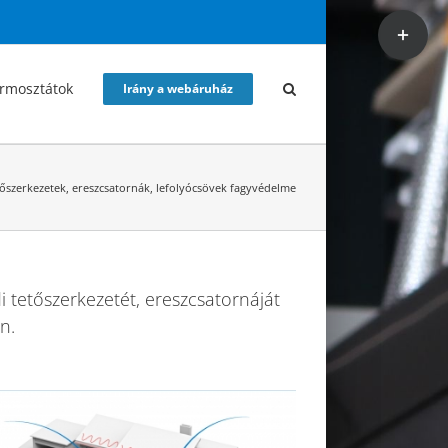
Toggle
Sliding
Bar
rmosztátok
Irány a webáruház
Area
őszerkezetek, ereszcsatornák, lefolyócsövek fagyvédelme
 tetőszerkezetét, ereszcsatornáját
n.