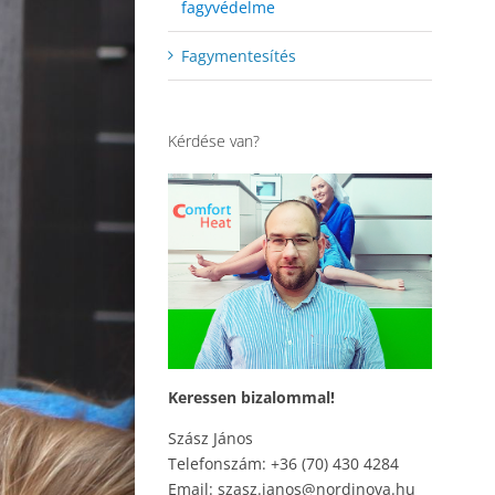
fagyvédelme
Fagymentesítés
Kérdése van?
Keressen bizalommal!
Szász János
Telefonszám: +36 (70) 430 4284
Email: szasz.janos@nordinova.hu