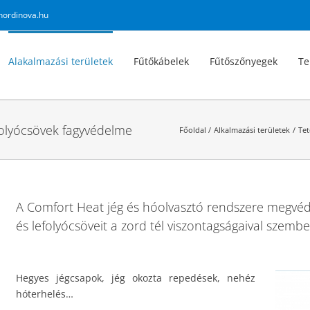
nordinova.hu
Alakalmazási területek
Fűtőkábelek
Fűtőszőnyegek
Te
folyócsövek fagyvédelme
Főoldal
Alkalmazási területek
Tet
A Comfort Heat jég és hóolvasztó rendszere megvédi
és lefolyócsöveit a zord tél viszontagságaival szembe
Hegyes jégcsapok, jég okozta repedések, nehéz
hóterhelés…