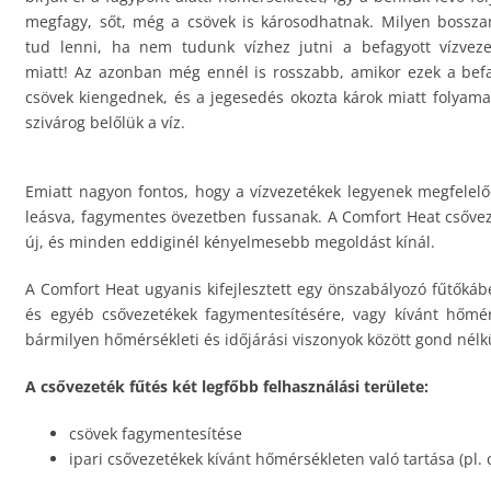
megfagy, sőt, még a csövek is károsodhatnak. Milyen bossza
tud lenni, ha nem tudunk vízhez jutni a befagyott vízveze
miatt! Az azonban még ennél is rosszabb, amikor ezek a bef
csövek kiengednek, és a jegesedés okozta károk miatt folyam
szivárog belőlük a víz.
Emiatt nagyon fontos, hogy a vízvezetékek legyenek megfelelő
leásva, fagymentes övezetben fussanak. A Comfort Heat csővez
új, és minden eddiginél kényelmesebb megoldást kínál.
A Comfort Heat ugyanis kifejlesztett egy önszabályozó fűtőkábe
és egyéb csővezetékek fagymentesítésére, vagy kívánt hőmér
bármilyen hőmérsékleti és időjárási viszonyok között gond nél
A csővezeték fűtés két legfőbb felhasználási területe:
csövek fagymentesítése
ipari csővezetékek kívánt hőmérsékleten való tartása (pl.