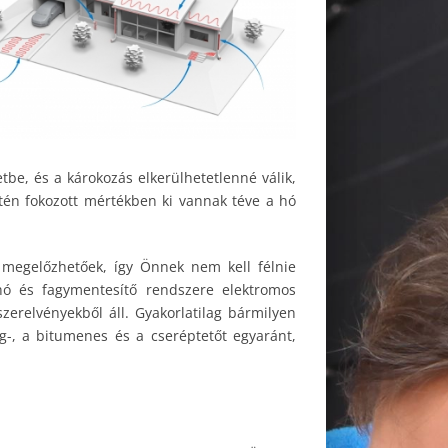
tbe, és a károkozás elkerülhetetlenné válik,
intén fokozott mértékben ki vannak téve a hó
 megelőzhetőek, így Önnek nem kell félnie
hó és fagymentesítő rendszere elektromos
zerelvényekből áll. Gyakorlatilag bármilyen
g-, a bitumenes és a cseréptetőt egyaránt,