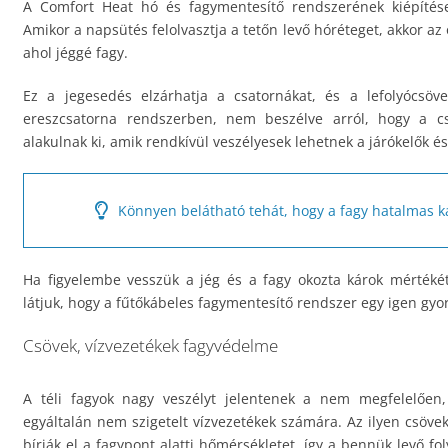
A Comfort Heat hó és fagymentesítő rendszerének kiépítése
Amikor a napsütés felolvasztja a tetőn levő hóréteget, akkor az 
ahol jéggé fagy.
Ez a jegesedés elzárhatja a csatornákat, és a lefolyócsöve
ereszcsatorna rendszerben, nem beszélve arról, hogy a cs
alakulnak ki, amik rendkívül veszélyesek lehetnek a járókelők 
Könnyen belátható tehát, hogy a fagy hatalmas k
Ha figyelembe vesszük a jég és a fagy okozta károk mértékét,
látjuk, hogy a fűtőkábeles fagymentesítő rendszer egy igen gyo
Csövek, vízvezetékek fagyvédelme
A téli fagyok nagy veszélyt jelentenek a nem megfelelően,
egyáltalán nem szigetelt vízvezetékek számára. Az ilyen csöv
bírják el a fagypont alatti hőmérsékletet, így a bennük levő fo