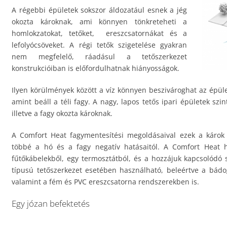
A régebbi épületek sokszor áldozatául esnek a jég
okozta károknak, ami könnyen tönkreteheti a
homlokzatokat, tetőket, ereszcsatornákat és a
lefolyócsöveket. A régi tetők szigetelése gyakran
nem megfelelő, ráadásul a tetőszerkezet
konstrukcióiban is előfordulhatnak hiányosságok.
Ilyen körülmények között a víz könnyen beszivároghat az épüle
amint beáll a téli fagy. A nagy, lapos tetős ipari épületek sz
illetve a fagy okozta károknak.
A Comfort Heat fagymentesítési megoldásaival ezek a károk
többé a hó és a fagy negatív hatásaitól. A Comfort Heat 
fűtőkábelekből, egy termosztátból, és a hozzájuk kapcsolódó s
típusú tetőszerkezet esetében használható, beleértve a bádo
valamint a fém és PVC ereszcsatorna rendszerekben is.
Egy józan befektetés