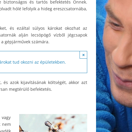
 biztonságos és tartós befektetés Önnek.
olvadt hólé lefolyik a hideg ereszcsatornába,
ket, és ezáltal súlyos károkat okozhat az
atornák alján lecsöpögő vízből jégcsapok
és a gépjárművek számára.
×
árokat tud okozni az épületekben.
 és azok kijavításának költségét, akkor azt
rsan megtérülő befektetés.
 vagy
ek nem
lyadék