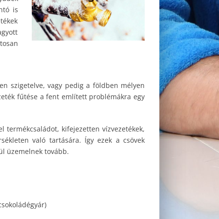
ntó is
tékek
agyott
atosan
en szigetelve, vagy pedig a földben mélyen
eték fűtése a fent említett problémákra egy
l termékcsaládot, kifejezetten vízvezetékek,
sékleten való tartására. Így ezek a csövek
kül üzemelnek tovább.
 csokoládégyár)