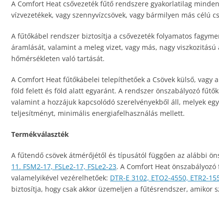
A Comfort Heat csővezeték fűtő rendszere gyakorlatilag minden
vízvezetékek, vagy szennyvízcsövek, vagy bármilyen más célú cs
A fűtőkábel rendszer biztosítja a csővezeték folyamatos fagyme
áramlását, valamint a meleg vizet, vagy más, nagy viszkozitású 
hőmérsékleten való tartását.
A Comfort Heat fűtőkábelei telepíthetőek a Csövek külső, vagy aká
föld felett és föld alatt egyaránt. A rendszer önszabályozó fűt
valamint a hozzájuk kapcsolódó szerelvényekből áll, melyek együ
teljesítményt, minimális energiafelhasználás mellett.
Termékválaszték
A fűtendő csövek átmérőjétől és típusától függően az alábbi ön
11. FSM2-17, FSLe2-17, FSLe2-23
. A Comfort Heat önszabályozó 
valamelyikével vezérelhetőek:
DTR-E 3102, ETO2-4550, ETR2-15
biztosítja, hogy csak akkor üzemeljen a fűtésrendszer, amikor s