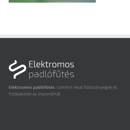
Elektromos padlófűtés
: Comfort Heat fűtőszőnyegek és
fűtőkábelek az importőrtől.