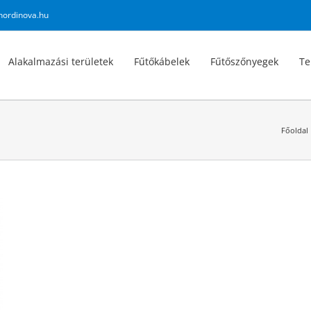
nordinova.hu
Alakalmazási területek
Fűtőkábelek
Fűtőszőnyegek
Te
Főoldal