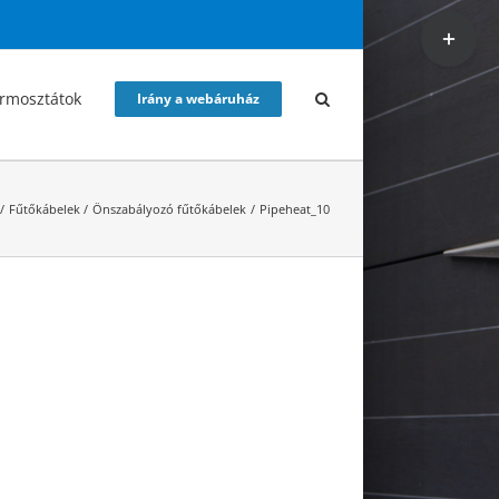
Toggle
Sliding
Bar
rmosztátok
Irány a webáruház
Area
Fűtőkábelek
Önszabályozó fűtőkábelek
Pipeheat_10