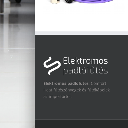
Elektromos padlófűtés
: Comfort
Heat fűtőszőnyegek és fűtőkábelek
az importőrtől.