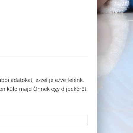
bbi adatokat, ezzel jelezve felénk,
esen küld majd Önnek egy díjbekérőt