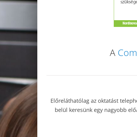
A
Com
Előreláthatólag az oktatást telep
belül keresünk egy nagyobb elő