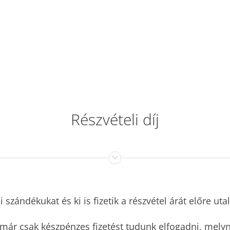
Részvételi díj
li szándékukat és ki is fizetik a részvétel árát előre uta
 már csak készpénzes fizetést tudunk elfogadni, melyn