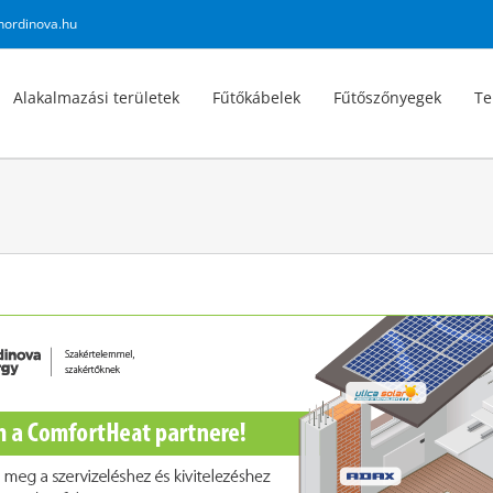
nordinova.hu
Alakalmazási területek
Fűtőkábelek
Fűtőszőnyegek
Te