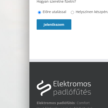
Hogyan szeretne fizetni?
Előre utalással
Helyszínen készpé
Elektromos padlófűtés
: Comfort