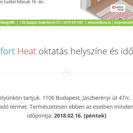
fort
Heat
oktatás helyszíne és id
helyünkön tartjuk. 1106 Budapest, Jászberényi út 47/c
adó termet. Természetesen ebben az esetben mindenki
időpontja:
2018.02.16. (péntek)