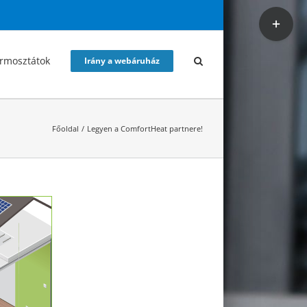
Toggle
Sliding
Bar
rmosztátok
Irány a webáruház
Area
Főoldal
Legyen a ComfortHeat partnere!