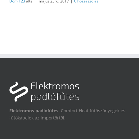
Domi123
által
|
május 23rd, 2017
|
0 hozzászólás
Elektromos padlófűtés
: Comfort Heat fűtőszőnyegek és
fűtőkábelek az importőrtől.