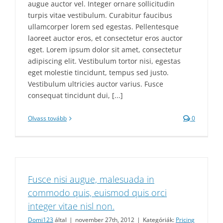
augue auctor vel. Integer ornare sollicitudin
turpis vitae vestibulum. Curabitur faucibus
ullamcorper lorem sed egestas. Pellentesque
laoreet auctor eros, et consectetur eros auctor
eget. Lorem ipsum dolor sit amet, consectetur
adipiscing elit. Vestibulum tortor nisi, egestas
eget molestie tincidunt, tempus sed justo.
Vestibulum ultricies auctor varius. Fusce
consequat tincidunt dui, [...]
Olvass tovább
0
Fusce nisi augue, malesuada in
commodo quis, euismod quis orci
integer vitae nisl non.
Domi123
által
|
november 27th, 2012
|
Kategóriák:
Pricing