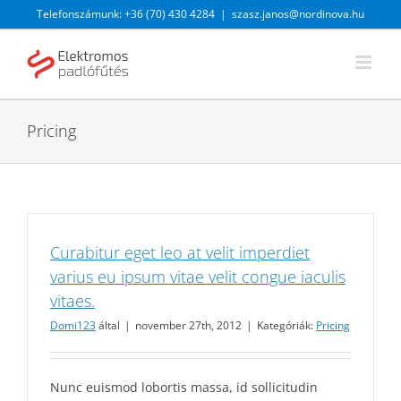
Kihagyás
Telefonszámunk: +36 (70) 430 4284
|
szasz.janos@nordinova.hu
Pricing
Curabitur eget leo at velit imperdiet
varius eu ipsum vitae velit congue iaculis
vitaes.
Domi123
által
|
november 27th, 2012
|
Kategóriák:
Pricing
Nunc euismod lobortis massa, id sollicitudin