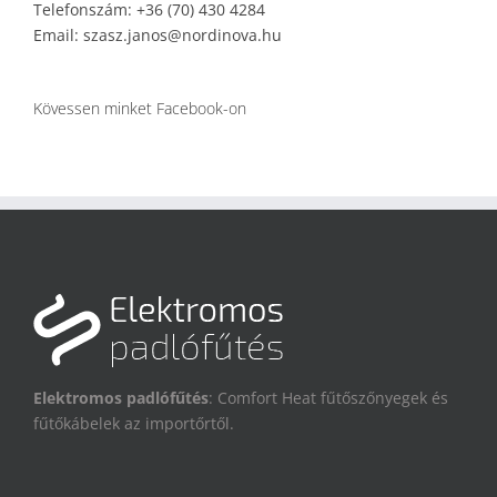
Telefonszám: +36 (70) 430 4284
Email: szasz.janos@nordinova.hu
Kövessen minket Facebook-on
Elektromos padlófűtés
: Comfort Heat fűtőszőnyegek és
fűtőkábelek az importőrtől.